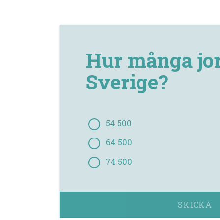
Hur många jor
Sverige?
54 500
64 500
74 500
SKICKA