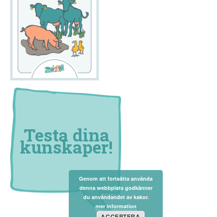
Testa dina
kunskaper!
Genom att fortsätta använda
denna webbplats godkänner
du användandet av kakor.
mer information
ACCEPTERA