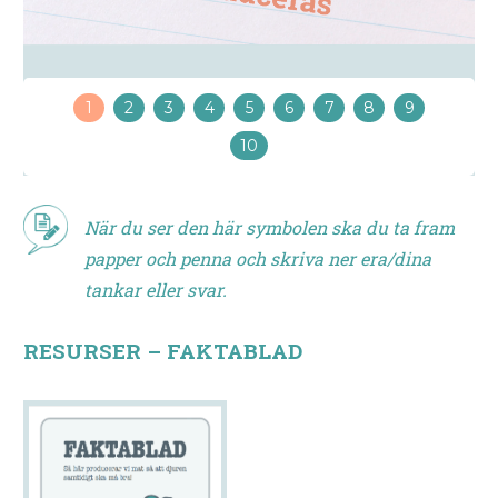
1
2
3
4
5
6
7
8
9
10
När du ser den här symbolen ska du ta fram
papper och penna och skriva ner era/dina
tankar eller svar.
RESURSER – FAKTABLAD